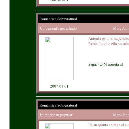
Romántica Sobrenatural
Un demonio necesitado
Mary Jani
Antonia es una mujerlobo
Reina. Lo que ella no sabe
Saga: 4,5 Ni muerta ni
2007-01-01
Romántica Sobrenatural
Ni muerta ni popular
Mary Jani
En su quinta entrega el c