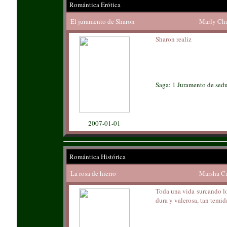
Romántica Erótica
El juramento de Sharon
Marly Ch
Sharon realiz
Saga: 1 Juramento de sed
2007-01-01
Romántica Histórica
La rosa de hierro
Marsha C
Toda una vida surcando lo
dura y valerosa, tan temi