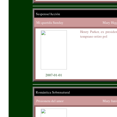
Suspense/Acción
Mi querida Sunday
Mary Higg
Henry Parker, ex preside
temprano retiro pol
2007-01-01
Romántica Sobrenatural
Prisionera del amor
Mary Jani