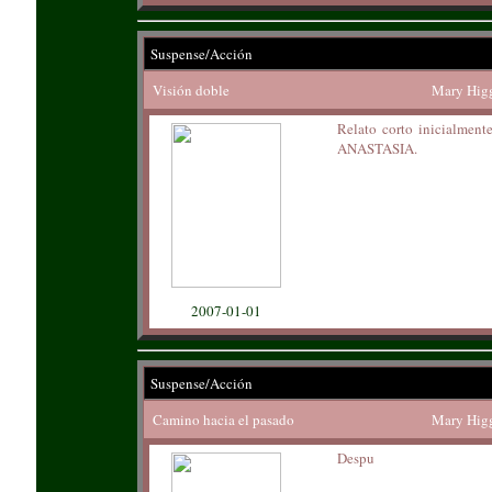
Suspense/Acción
Visión doble
Mary Higg
Relato corto inicialment
ANASTASIA.
2007-01-01
Suspense/Acción
Camino hacia el pasado
Mary Higg
Despu