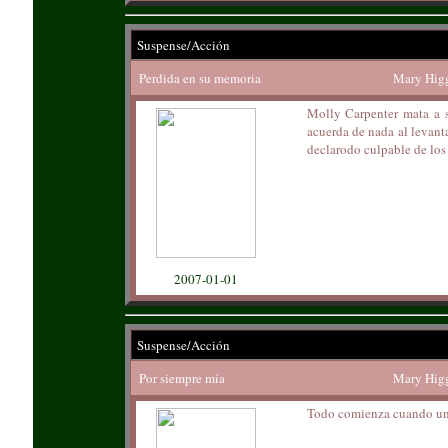
Suspense/Acción
Perdida en su memoria
Mary Higg
Molly Carpenter mata a s
acuerda de nada al levant
declarodo culpable de los 
2007-01-01
Suspense/Acción
Por siempre mía
Mary Higg
Todo comienza cuando un