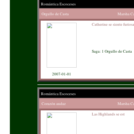
Romántica Escoceses
Orgullo de Casta
Marsha C
Catherine se siente furios
Saga: 1 Orgullo de Casta
2007-01-01
Romántica Escoceses
Corazón audaz
Marsha C
Las Highlands se est