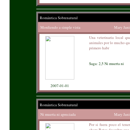
Romántica Sobrenatural
Mordiendo a simple vista
Mary Jani
Una veterinaria local qu
animales por lo mucho que 
primero habr
Saga: 2,5 Ni muerta ni
2007-01-01
Romántica Sobrenatural
Ni muerta ni apreciada
Mary Jani
Por si fuera poco el tene
ahora Betsy descubre que