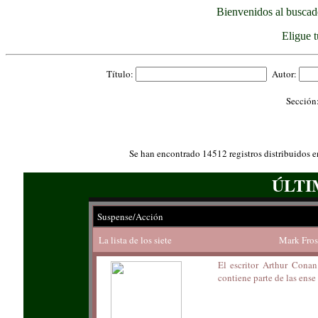
Bienvenidos al buscad
Eligue 
Título:
Autor:
Sección
Se han encontrado 14512 registros distribuidos e
ÚLTI
Suspense/Acción
La lista de los siete
Mark Fros
El escritor Arthur Conan
contiene parte de las ense