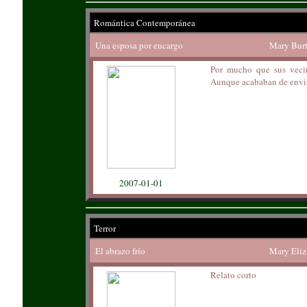
Romántica Contemporánea
Una esposa por encargo
Mary Bur
Por mucho que sus vecin
Aunque acababan de enviar
2007-01-01
Terror
El abrazo frío
Mary Eliz
Relato corto