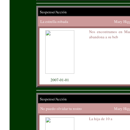
Suspense/Acción
La estrella robada
Mary Higg
Nos encontramos en Manh
abandona a su beb
2007-01-01
Suspense/Acción
No puedo olvidar tu rostro
Mary Higg
La hija de 10 a