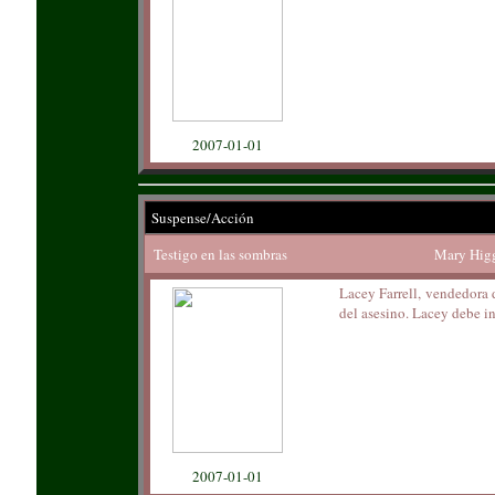
2007-01-01
Suspense/Acción
Testigo en las sombras
Mary Higg
Lacey Farrell, vendedora 
del asesino. Lacey debe in
2007-01-01