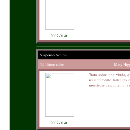
2007-01-01
Suspense/Acción
El último adios
Mary Higg
Trata sobre una viuda, q
recientemente fallecido 
muerte, se descubren una 
2007-01-01