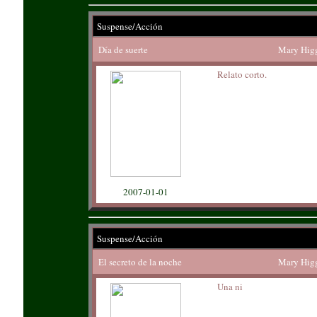
Suspense/Acción
Día de suerte
Mary Higg
Relato corto.
2007-01-01
Suspense/Acción
El secreto de la noche
Mary Higg
Una ni