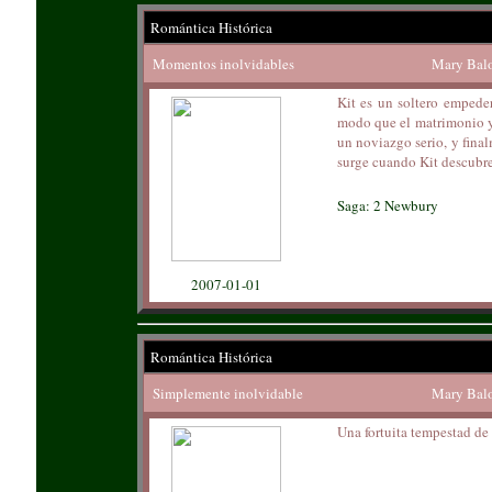
Romántica Histórica
Momentos inolvidables
Mary Bal
Kit es un soltero empede
modo que el matrimonio ya 
un noviazgo serio, y final
surge cuando Kit descubr
Saga: 2 Newbury
2007-01-01
Romántica Histórica
Simplemente inolvidable
Mary Bal
Una fortuita tempestad de