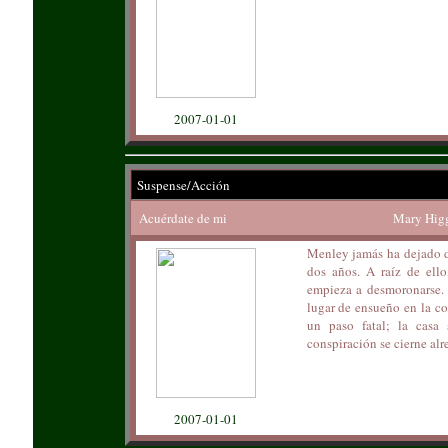
2007-01-01
Suspense/Acción
Acuérdate de mi
Mary Higg
Menley jamás ha dejado de
dos años. A raíz de ello
empieza a desmoronarse. 
lugar de ensueño en la c
un paso fatal; la casa s
conspiración se cierne alr
2007-01-01