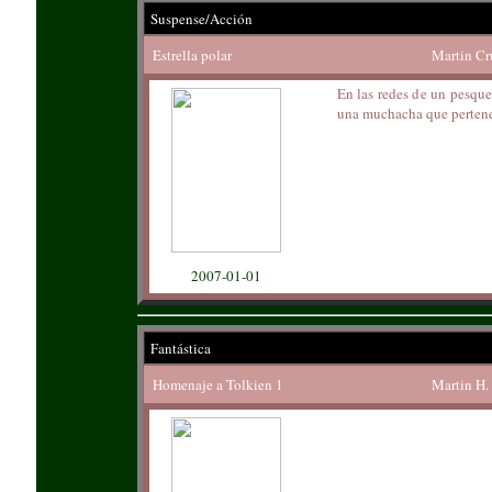
Suspense/Acción
Estrella polar
Martin Cr
En las redes de un pesque
una muchacha que pertenec
2007-01-01
Fantástica
Homenaje a Tolkien 1
Martin H.