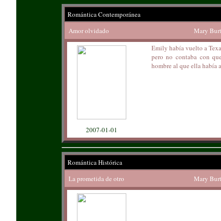
Romántica Contemporánea
Amor olvidado
Mary Bur
Emily había vuelto a Texas
pero no contaba con que
hombre al que ella había 
2007-01-01
Romántica Histórica
La prometida de otro
Mary Bur